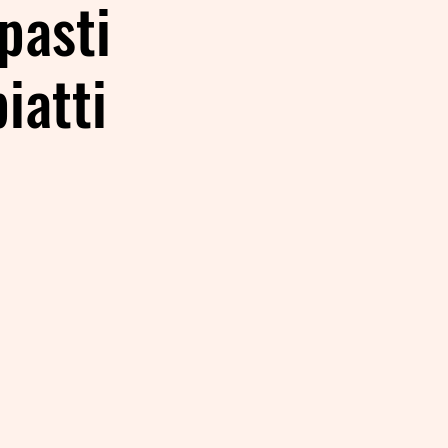
pasti
iatti
·