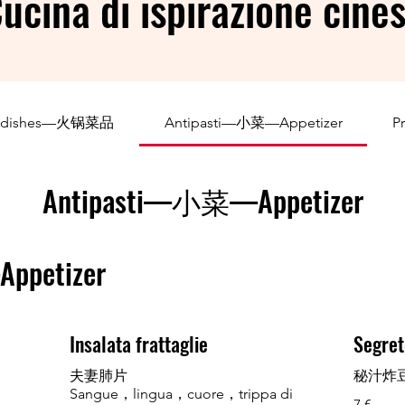
ucina di ispirazione cine
t dishes—火锅菜品
Antipasti—小菜—Appetizer
P
Antipasti—小菜—Appetizer
ppetizer
Insalata frattaglie
Segreto
夫妻肺片
秘汁炸豆腐 
Sangue，lingua，cuore，trippa di
7 €