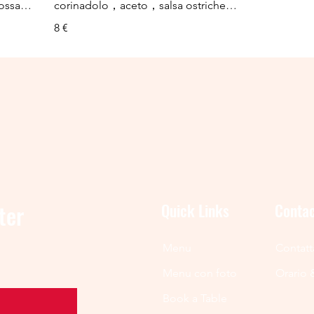
，ossa…
corinadolo，aceto，salsa ostriche…
8 €
ter
Quick Links
Conta
Menu
Contatt
Menu con foto
Orario 
Book a Table