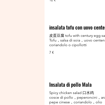
insalata tofu con uovo cente
皮蛋豆腐 tofu with century egg sa
Tofu，salsa di soia，uovo cente
coriandolo o cipollotti
7 €
Insalata di pollo Mala
Spicy chicken salad 口水鸡
cosce di pollo，peperoncini，ar
pepe cinese，coriandolo，olio