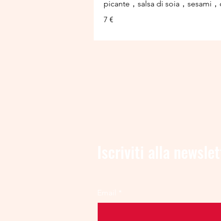
picante，salsa di soia，sesami
7 €
Iscriviti alla newslet
Email
*