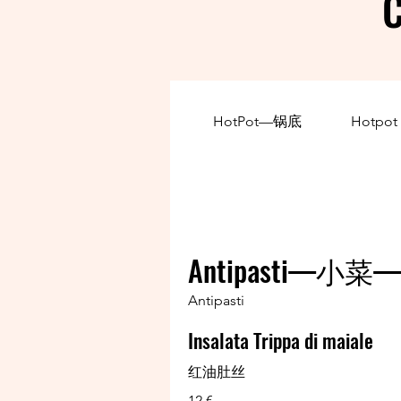
C
HotPot—锅底
Hotpo
Antipasti—小菜—A
Antipasti
Insalata Trippa di maiale
红油肚丝
12 €