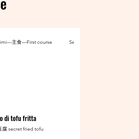
se
rimi—主食—First course
Secondi—热炒—Second cours
 di tofu fritta
secret fried tofu