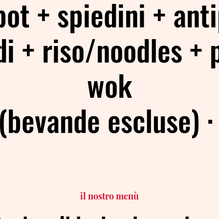
ot + spiedini + anti
di + riso/noodles + p
wok
(bevande escluse) 
il nostro menù