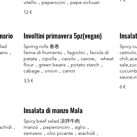
vitello，peperocini，pepe sichuan
12 €
nario
Involtini primavera 5pz(vegan)
Insalat
lad
Spring rolls 春卷
Spicy 
nario，
farina di frumento，fagiolini，fecola di
cetriolo
patata，cipolla，cavolo，carote。 wheat
chili,ac
flour，green beans，potato starch，
sale,zu
cucumbe
sauce,vi
3,5 €
6 €
Insalata di manzo Mala
Spicy beef salad 凉拌牛肉
achidi，
manzo，peperoncini，aglio，
zemzero，olio picante，arachidi，