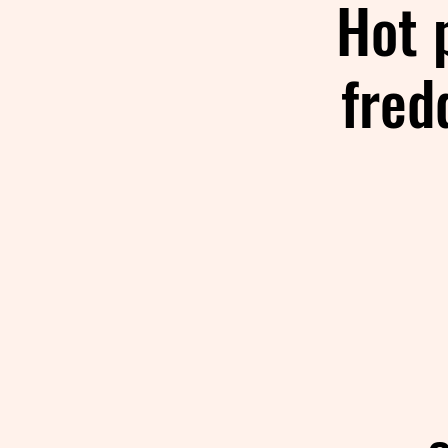
Hot p
fred