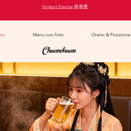
Hotpot firenze-串串香
nu
Menu con foto
Orario & Posizione
Chuanchuan