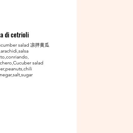
a di cetrioli
cucumber salad 凉拌黄瓜
,arachidi,salsa
eto,conriando,
cchero,Cucuber salad
r,peanuts,chili
negar,salt,sugar